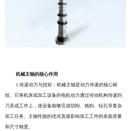
机械主轴的核心作用
1.传递动力与扭矩：机械主轴是动力传递的核心枢
纽。它将机床或加工设备的电机动力通过传动机构传递到
刀具或工件上，使设备能够完成切削、铣削、钻孔等复杂
加工任务。主轴性能的优劣直接影响加工工件的表面质量
和尺寸精度。