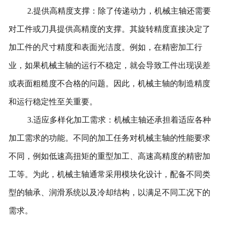
2.提供高精度支撑：除了传递动力，机械主轴还需要
对工件或刀具提供高精度的支撑。其旋转精度直接决定了
加工件的尺寸精度和表面光洁度。例如，在精密加工行
业，如果机械主轴的运行不稳定，就会导致工件出现误差
或表面粗糙度不合格的问题。因此，机械主轴的制造精度
和运行稳定性至关重要。
3.适应多样化加工需求：机械主轴还承担着适应各种
加工需求的功能。不同的加工任务对机械主轴的性能要求
不同，例如低速高扭矩的重型加工、高速高精度的精密加
工等。为此，机械主轴通常采用模块化设计，配备不同类
型的轴承、润滑系统以及冷却结构，以满足不同工况下的
需求。